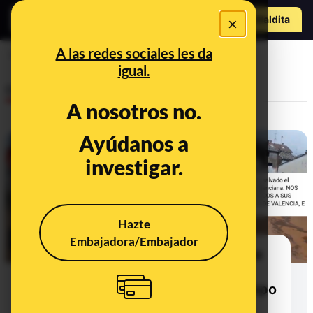
o
Hazte Maldit
×
a
Abrir menú
A las redes sociales les da
agricultura
igual.
Desinfo
A nosotros no.
Ayúdanos a
investigar.
Hazte
Embajadora/Embajador
Las teorías de la conspiración que
aseguran que la DANA ha sido
provocada para perjudicar al campo
español