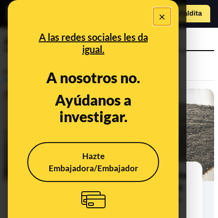
×
Hazte Maldit
a
Abrir menú
A las redes sociales les da
AEP
igual.
Prebunking
A nosotros no.
Ayúdanos a
investigar.
Hazte
Embajadora/Embajador
¿Qué sabemos sobre el síndrome de
shock pediátrico y la enfermedad de
Kawasaki en relación con la COVID-
19?