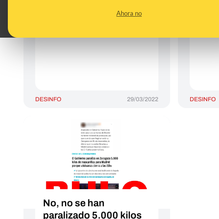
Correos que te pide
tene
Ahora no
pagar 1,79 € en
1,64
aduanas: es ‘phishing’
es d
DESINFO
29/03/2022
DESINFO
No, no se han
paralizado 5.000 kilos