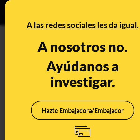
Grupos Ceuta
•
DESINFO
PREB
A las redes sociales les da igual.
Aduana
A nosotros no.
Desinfo
Ayúdanos a
investigar.
Hazte Embajadora/Embajador
Cuidado con este
No, 
supuesto SMS de
advi