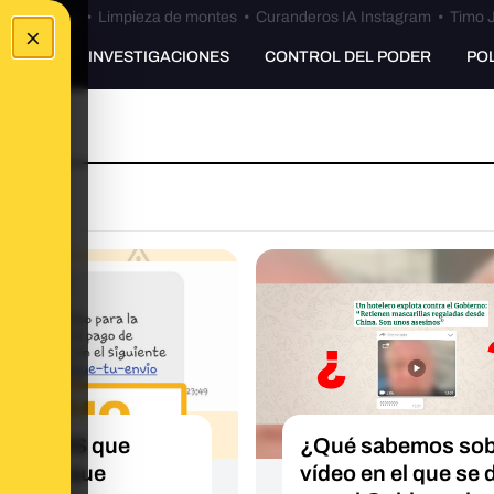
Bulos Ceuta
•
Limpieza de montes
•
Curanderos IA Instagram
•
Timo J
×
UNKING
INVESTIGACIONES
CONTROL DEL PODER
PO
este SMS que
¿Qué sabemos sobr
erte de que
vídeo en el que se 