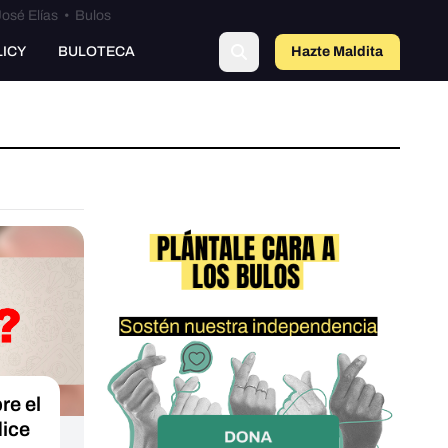
osé Elías
•
Bulos
LICY
BULOTECA
Hazte Maldit
a
e el
dice