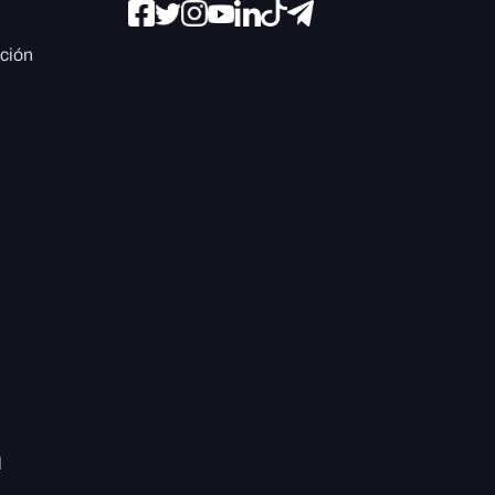
ación
l