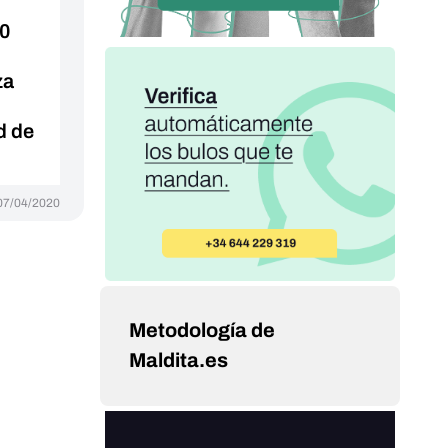
00
za
d de
07/04/2020
Metodología de
Maldita.es