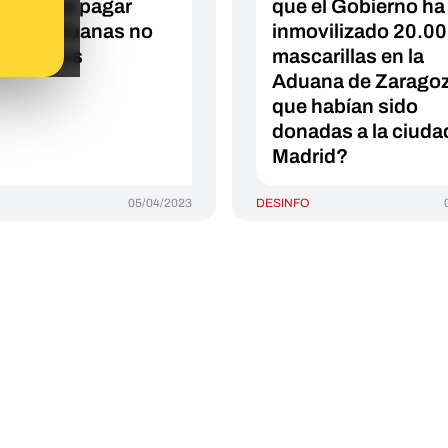
mos que pagar
que el Gobierno ha
 € en aduanas no
inmovilizado 20.0
e Correos
mascarillas en la
Aduana de Zarago
que habían sido
donadas a la ciuda
Madrid?
05/04/2023
DESINFO