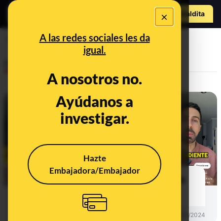
Hazte Maldit
×
a
Abrir menú
A las redes sociales les da
adicción
igual.
Desinfo
A nosotros no.
Ayúdanos a
investigar.
Hazte
Embajadora/Embajador
No, tu piel no se vuelve adicta a la
crema hidratante
DESINFO
23/08/2024