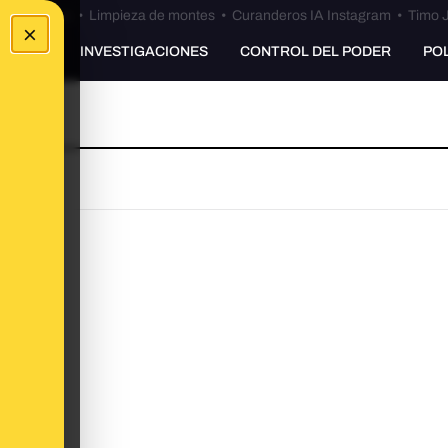
Bulos Ceuta
•
Limpieza de montes
•
Curanderos IA Instagram
•
Timo J
×
UNKING
INVESTIGACIONES
CONTROL DEL PODER
PO