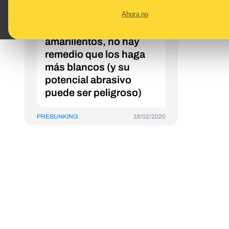
blanqueamiento
Ahora no
dental? Si tus dientes
son naturalmente
amarillentos, no hay
remedio que los haga
más blancos (y su
potencial abrasivo
puede ser peligroso)
PREBUNKING
18/02/2020