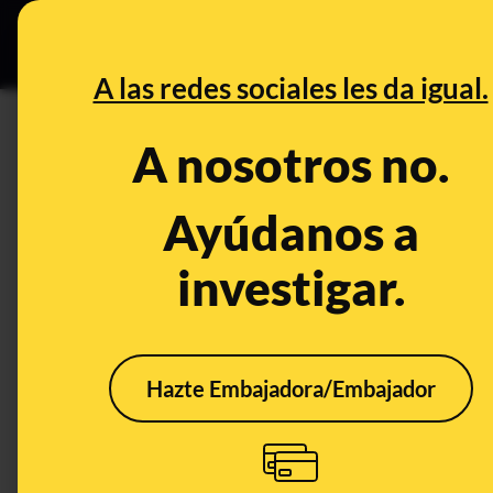
Grupos Ceuta
•
DESINFO
PREB
A las redes sociales les da igual.
acticoco
A nosotros no.
Prebunking
Ayúdanos a
investigar.
Hazte Embajadora/Embajador
¿Funciona Acticoco, un
producto de