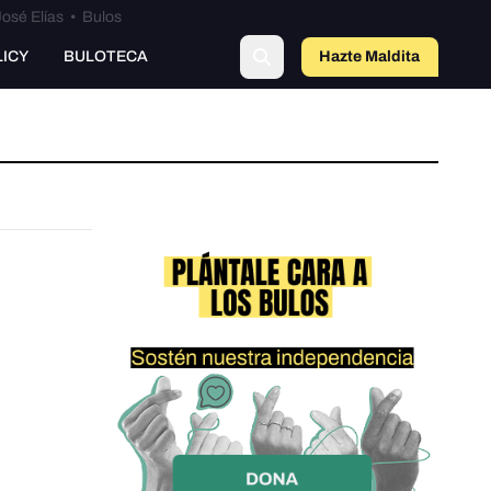
osé Elías
•
Bulos
LICY
BULOTECA
Hazte Maldit
a