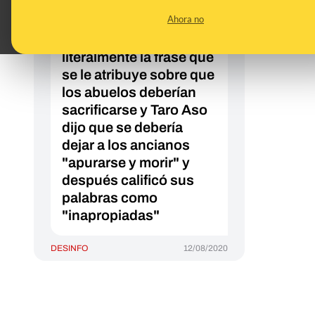
que "los ancianos viven
Ahora no
demasiado", Dan
Patrick no pronunció
literalmente la frase que
se le atribuye sobre que
los abuelos deberían
sacrificarse y Taro Aso
dijo que se debería
dejar a los ancianos
"apurarse y morir" y
después calificó sus
palabras como
"inapropiadas"
DESINFO
12/08/2020