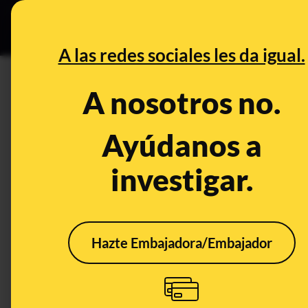
Grupos Ceuta
•
DESINFO
PREB
A las redes sociales les da igual.
abuelos
A nosotros no.
Desinfo
Ayúdanos a
investigar.
Hazte Embajadora/Embajador
No hay pruebas de que
Christine Lagarde dijera