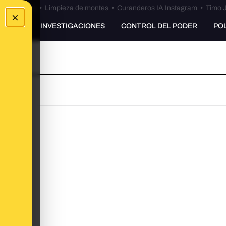
Bulos Ceuta
•
Limpieza de montes
•
Curanderos IA Instagram
•
Timo J
×
UNKING
INVESTIGACIONES
CONTROL DEL PODER
PO