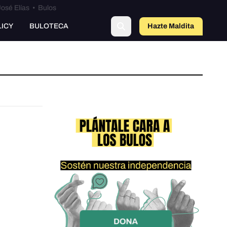
osé Elías
•
Bulos
LICY
BULOTECA
Hazte Maldit
a