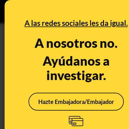
Grupos Ceuta
•
Bu
DESINFO
PREB
A las redes sociales les da igual.
Aborto Comunidad Madrid
A nosotros no.
Control del poder
Ayúdanos a
investigar.
Hazte Embajadora/Embajador
El 30% de las mujeres
Los 
que abortaron en
públ