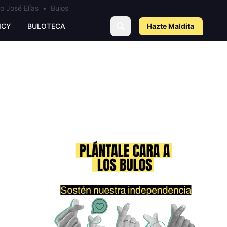
o José Elías
•
Bulos
ICY
BULOTECA
Hazte Maldit
a