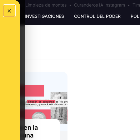
los Ceuta
•
Limpieza de montes
•
Curanderos IA Instagram
•
Tim
×
UNKING
INVESTIGACIONES
CONTROL DEL PODER
POL
abortos en la
ica son una