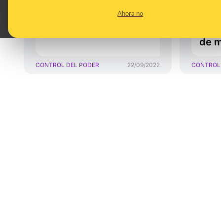
Madrid en 2021 lo
exce
Ahora no
pagaron de su bolsillo
el ú
la c
de 
CONTROL DEL PODER
22/09/2022
CONTROL