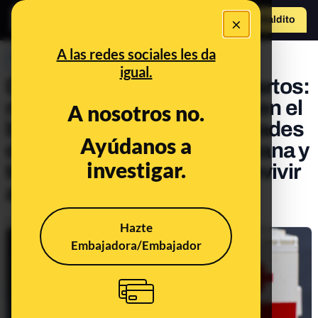
×
Hazte Maldit
o
Abrir menú
A las redes sociales les da
PREBUNKING
igual.
Datos y bulos sobre los infartos:
no ocurren más a menudo en el
A nosotros no.
baño, no hay más posibilidades
Ayúdanos a
de que sucedan por la mañana y
investigar.
toser no te ayudará a sobrevivir
a uno
Publicado el
Jan 9, 2020, 9:33:00 PM
Hazte
Embajadora/Embajador