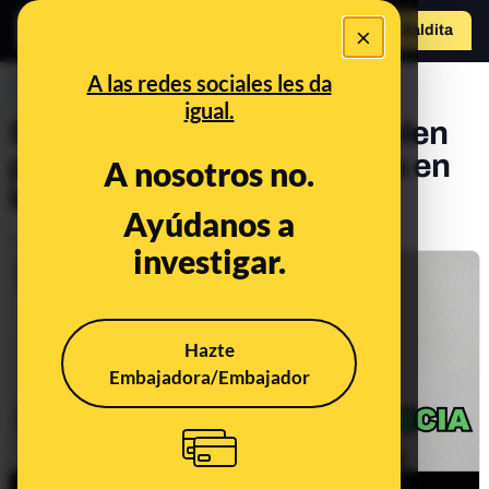
×
Hazte Maldit
a
Abrir menú
A las redes sociales les da
PREBUNKING
igual.
5 claves para que no te cuelen
patrañas de pseudociencia en
A nosotros no.
lugar de ciencia
Ayúdanos a
Publicado el
Nov 15, 2019, 7:45:52 AM
investigar.
Hazte
Embajadora/Embajador