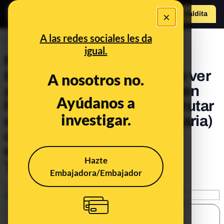
×
Hazte Maldit
a
Abrir menú
A las redes sociales les da
PREBUNKING
igual.
No, Pablo Iglesias no ha
tuiteado que le enorgullece ver
A nosotros no.
a los 'inmigrantes que vienen
Ayúdanos a
huyendo de la miseria' disfrutar
investigar.
en Maspalomas (Gran Canaria)
con los impuestos de los
españoles: es una cuenta
Hazte
'parodia'
Embajadora/Embajador
Publicado el
Sep 7, 2020, 12:05:48 PM
SHARE: