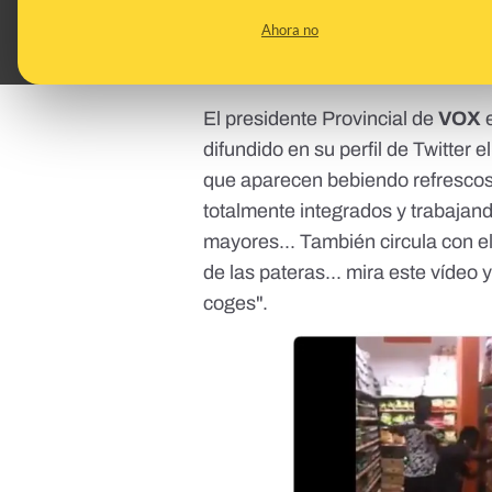
en ninguno de estos lugares. En 
Ahora no
Como si fuera España, 
El presidente Provincial de
VOX
difundido en su perfil de
Twitter
el
que aparecen bebiendo refrescos
totalmente integrados y trabajan
mayores... También circula con e
de las pateras... mira este vídeo
coges".