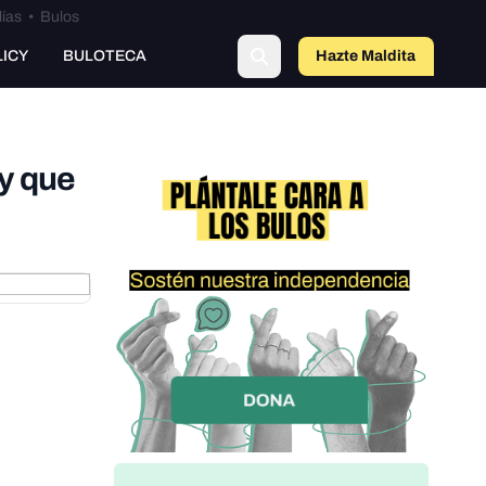
lías
•
Bulos
LICY
BULOTECA
Hazte Maldit
o
 y que