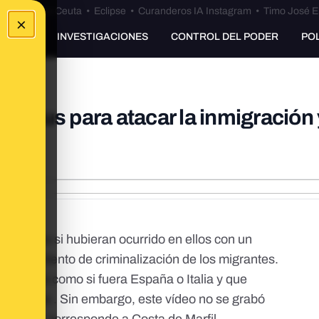
euta
•
Bulos Ceuta
•
Eclipse
•
Curanderos IA Instagram
•
Timo José E
×
UNKING
INVESTIGACIONES
CONTROL DEL PODER
PO
avirus para atacar la inmigración
aís como si hubieran ocurrido en ellos con un
plo de intento de criminalización de los migrantes.
as redes como si fuera España o Italia y que
 europeos . Sin embargo, este vídeo no se grabó