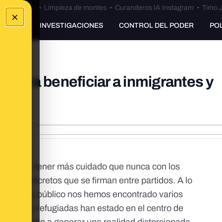
Bulos Ceuta
•
Limpieza de montes
•
Curanderos IA Instagram
•
Timo J
×
UNKING
INVESTIGACIONES
CONTROL DEL PODER
PO
s para beneficiar a inmigrantes y
ales
 hay que tener más cuidado que nunca con los
cuerdos secretos que se firman entre partidos. A lo
el discurso público nos hemos encontrado varios
grantes y refugiadas han estado en el centro de