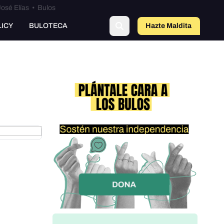
osé Elías
•
Bulos
o
LICY
BULOTECA
Hazte Maldit
a