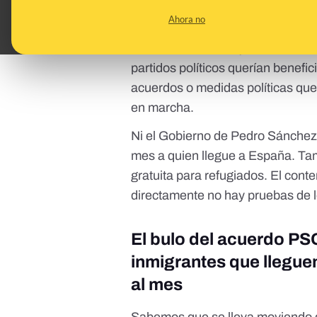
esa desinformación y esos bulos 
Ahora no
Todos estos mensajes han tratado
partidos políticos querían benefi
acuerdos o medidas políticas que 
en marcha.
Ni el Gobierno de Pedro Sánchez 
mes a quien llegue a España. Tam
gratuita para refugiados. El cont
directamente no hay pruebas de 
El bulo del acuerdo P
inmigrantes que llegue
al mes