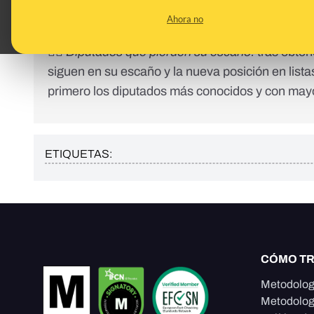
considera una batalla electoral si esa distancia
Ahora no
valor máximo de las dos opciones, para cada pro
😶‍🌫 Diputados que pierden su escaño:
tras obten
siguen en su escaño y la nueva posición en listas
primero los diputados más conocidos y con mayor
ETIQUETAS:
CÓMO T
Metodolog
Metodolog