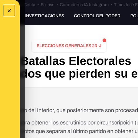
euta
•
Bulos Ceuta
•
Eclipse
•
Curanderos IA Instagram
•
Timo José E
×
UNKING
INVESTIGACIONES
CONTROL DEL PODER
PO
ELECCIONES GENERALES 23-J
⚔️ Batallas Electorales
Diputados que pierden su
l Ministerio del Interior, que posteriormente son procesad
iltrados para obtener los escrutinios por circunscripción (
rencia de votos que separan al último partido en obtener 