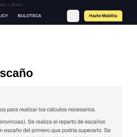
lías
•
Bulos
LICY
BULOTECA
Hazte Maldit
a
 escaño
os para realizar los cálculos necesarios.
provincias). Se realiza el reparto de escaños
un escaño del primero que podría superarlo. Se