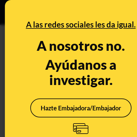
Especial C
DESINFO
PREB
A las redes sociales les da igual.
A nosotros no.
Ayúdanos a
😶‍🌫 
investigar.
METODOLOGÍA
Hazte Embajadora/Embajador
Los datos provienen del escrutinio provisional de
⚔️ Batallas electorales:
los datos obtenidos son f
mediante el método D'Hondt y se calcula la dife