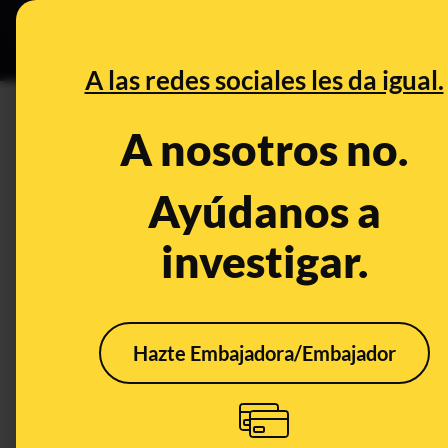
Especial Ceuta
•
DESINFO
PREB
A las redes sociales les da igual.
CONTROL DEL PODER
A nosotros no.
Es falso que las matrículas d
cuesten "3.000 euros" como d
Ayúdanos a
investigar.
Política
Hazte Embajadora/Embajador