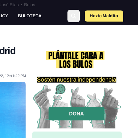
José Elías
•
Bulos
o
LICY
BULOTECA
Hazte Maldit
a
drid
22, 12:41:42 PM