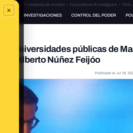
Bulos Ceuta
•
Limpieza de montes
•
Curanderos IA Instagram
•
Timo 
×
UNKING
INVESTIGACIONES
CONTROL DEL PODER
PO
e las universidades públicas de Ma
ice Alberto Núñez Feijóo
Publicado el
Jul 19, 20