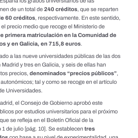
spaña los grados universitarios de las
nen de un total de
240 créditos
, que se reparten
e 60 créditos
, respectivamente. En este sentido,
or el precio medio que recoge el Ministerio de
de primera matriculación en la Comunidad de
os y en Galicia, en 715,8 euros
.
do a las nueve universidades públicas de las dos
adrid y tres en Galicia, y seis de ellas han
tos precios,
denominados “precios públicos”
,
s autonómicos; tal y como se recoge en el
artículo
 de Universidades
.
adrid, el Consejo de Gobierno aprobó este
blicos por estudios universitarios para el próximo
que se refleja en el
Boletín Oficial de la
1 de julio
[pág. 10]. Se establecen
tres
ados
con base a su nivel de experimentalidad, una