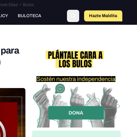
osé Elías
•
Bulos
LICY
BULOTECA
Hazte Maldit
o
 para
n