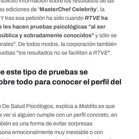
solicitó información sobre los resultados de las
as ediciones de '
MasterChef Celebrity
', la
 Y tras esa petición ha sido cuando
RTVE
ha
 les hacen pruebas psicológicas "al ser
pública y sobradamente conocidos"
y sólo se
rales". De todos modos, la corporación también
ebas "los resultados no se facilitan a
RTVE
".
e este tipo de pruebas se
bre todo para conocer el perfil del
n
De Salud Psicólogos
, explica a
Maldita.es
que
ver si alguien cumple con un perfil concreto, en
bién es una forma de evitar sorpresas
sona emocionalmente muy inestable o con