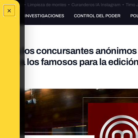
Bulos Ceuta
•
Limpieza de montes
•
Curanderos IA Instagram
•
Timo J
×
UNKING
INVESTIGACIONES
CONTROL DEL PODER
PO
cas a los concursantes anónimos
ro no a los famosos para la edició