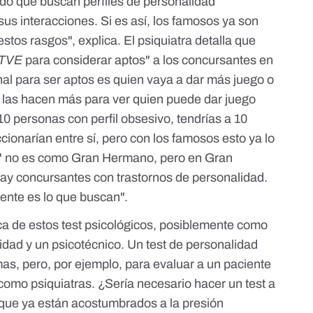
do que buscan perfiles de personalidad
sus interacciones. Si es así, los famosos ya son
stos rasgos", explica. El psiquiatra detalla que
TVE
para considerar aptos" a los concursantes en
inal para ser aptos es quien vaya a dar más juego o
e las hacen más para ver quien puede dar juego
10 personas con perfil obsesivo, tendrías a 10
cionarían entre sí, pero con los famosos esto ya lo
' no es como Gran Hermano, pero en Gran
ay concursantes con trastornos de personalidad.
ente es lo que buscan".
a de estos test psicológicos, posiblemente como
dad y un psicotécnico. Un test de personalidad
s, pero, por ejemplo, para evaluar a un paciente
como psiquiatras. ¿Sería necesario hacer un test a
ue ya están acostumbrados a la presión