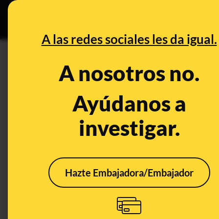
Grupos Ceuta
•
DESINFO
PREB
A las redes sociales les da igual.
CONTROL DEL PODER
A nosotros no.
RTVE hace pruebas psicológi
participar en 'MasterChef', pe
Ayúdanos a
'Celebrity’
investigar.
Publicado el
Mar 9, 2022, 8:14:00 AM
Hazte Embajadora/Embajador