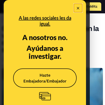
×
Hazte Maldit
o
Abrir menú
A las redes sociales les da
CONTROL DEL PODER
igual.
Ómicron se ha convertido en la
variante mayoritaria del
A nosotros no.
coronavirus: en España ya
Ayúdanos a
supone el 80%
investigar.
Política
Publicado el
Jan 19, 2022, 3:37:47 PM
Hazte
Embajadora/Embajador