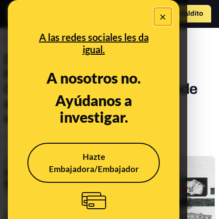
×
Hazte Maldit
o
Abrir menú
A las redes sociales les da
CONTROL DEL PODER
igual.
Datos sobre amianto en
hospitales públicos de la
A nosotros no.
Comunidad de Madrid: dónde
Ayúdanos a
se detectó y dónde se ha
investigar.
eliminado
Política
Consumo
Salud
Publicado el
Nov 16, 2021, 8:03:00 AM
Hazte
Embajadora/Embajador