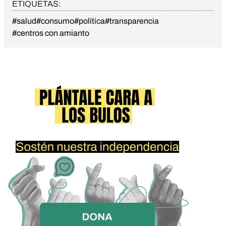
ETIQUETAS:
#salud
#consumo
#política
#transparencia
#centros con amianto