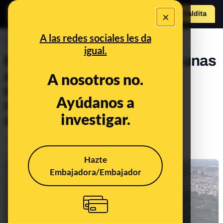
×
Hazte Maldit
a
Abrir menú
A las redes sociales les da
CONTROL DEL PODER
igual.
El PP gana por primera vez unas
autonómicas en todos los
A nosotros no.
distritos de Madrid capital:
Ayúdanos a
ningún partido lo había
investigar.
conseguido
Política
Publicado el
May 5, 2021, 12:13:42 AM
Hazte
Embajadora/Embajador