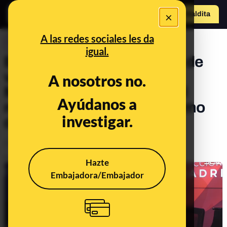
×
Hazte Maldit
o
Abrir menú
A las redes sociales les da
CONTROL DEL PODER
igual.
Es falso que la "esperanza de
vida" de la Comunidad de
A nosotros no.
Madrid sea "peor que la del
Ayúdanos a
resto de comunidades" como
investigar.
dice Mónica García
Política
Publicado el
Apr 28, 2021, 5:35:52 PM
Hazte
Embajadora/Embajador