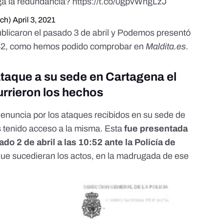
lga la redundancia?
https://t.co/0gpvWhgLzJ
sch)
April 3, 2021
blicaron el pasado 3 de abril y Podemos presentó
10:52, como hemos podido comprobar en
Maldita.es
.
taque a su sede en Cartagena el
urrieron los hechos
enuncia por los ataques recibidos en su sede de
tenido acceso a la misma. Esta
fue presentada
ado 2 de abril a las 10:52 ante la Policía de
que sucedieran los actos, en la madrugada de ese