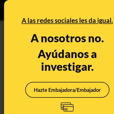
Grupos Ceuta
•
DESINFO
PREB
A las redes sociales les da igual.
CONTROL DEL PODER
A nosotros no.
Políticos de Vox comparten e
denunciado el ataque a su se
Ayúdanos a
investigar.
Política
Hazte Embajadora/Embajador