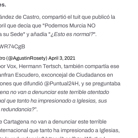
es.
nández de Castro,
compartió el tuit
que publicó la
abril que decía que "Podemos Murcia NO
 a su Sede" y añadía "
¿Esto es normal?
".
071WR74CgB
tro (@AgustinRosety)
April 3, 2021
por Vox, Hermann Tertsch,
también compartía
ese
anfran Escudero, exconcejal de Ciudadanos en
ciones que difundió @Puntual24H, y se preguntaba
 no van a denunciar este terrible atentado
onal que tanto ha impresionado a Iglesias, sus
a redundancia?
”.
artagena no van a denunciar este terrible
internacional que tanto ha impresionado a Iglesias,