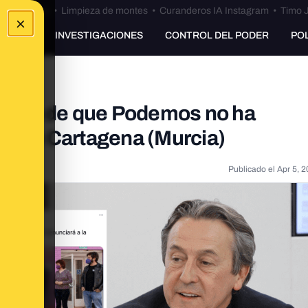
Bulos Ceuta
•
Limpieza de montes
•
Curanderos IA Instagram
•
Timo J
×
UNKING
INVESTIGACIONES
CONTROL DEL PODER
PO
l bulo de que Podemos no ha
de en Cartagena (Murcia)
Publicado el
Apr 5, 2