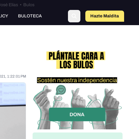
osé Elías
•
Bulos
LICY
BULOTECA
Hazte Maldit
o
021, 1:22:01 PM