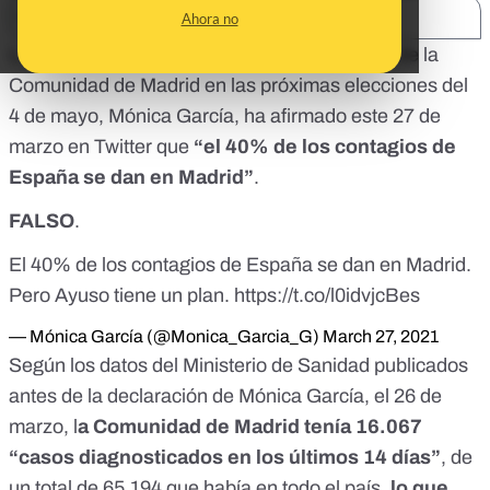
SHARE:
Ahora no
La candidata de Más Madrid a la presidencia de la
Comunidad de Madrid en las próximas elecciones del
4 de mayo, Mónica García, ha afirmado este 27 de
marzo en Twitter que
“el 40% de los contagios de
España se dan en Madrid”
.
FALSO
.
El 40% de los contagios de España se dan en Madrid.
Pero Ayuso tiene un plan.
https://t.co/l0idvjcBes
— Mónica García (@Monica_Garcia_G)
March 27, 2021
Según los
datos del Ministerio de Sanidad
publicados
antes de la declaración de Mónica García, el 26 de
marzo, l
a Comunidad de Madrid tenía 16.067
“casos diagnosticados en los últimos 14 días”
, de
un total de 65.194 que había en todo el país,
lo que