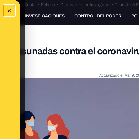
euta
•
Bulos Ceuta
•
Eclipse
•
Curanderos IA Instagram
•
Timo José E
×
UNKING
INVESTIGACIONES
CONTROL DEL PODER
PO
as vacunadas contra el coronavir
Actualizado el
Mar 9, 2