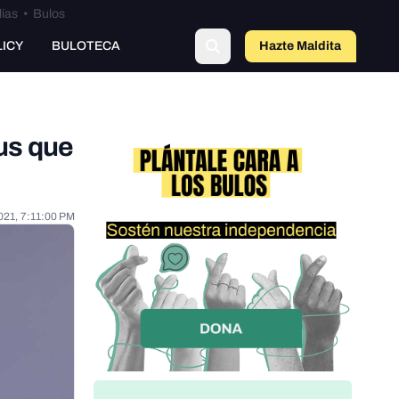
lías
•
Bulos
LICY
BULOTECA
Hazte Maldit
o
us que
021, 7:11:00 PM