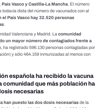
, País Vasco y Castilla-La Mancha
. El número
s todavía dista del número de vacunados con al
 el País Vasco hay
32.520 personas
as
.
unidad Valenciana y Madrid. La
comunidad
ado
un mayor número de contagiados frente a
, ha registrado 596.130 personas contagiadas por
ación) y sólo 464.159 inmunizadas al menos con
ción española ha recibido la vacuna
 la comunidad que más población ha
dosis necesarias
 han puesto las dos dosis necesarias
de la