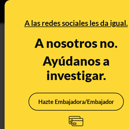
Especial C
DESINFO
PREB
A las redes sociales les da igual.
CONTROL DEL PODER
A nosotros no.
En España ya hay más person
contagiadas
Ayúdanos a
investigar.
Publicado el
Mar 9, 2021, 3:21:38 PM
Hazte Embajadora/Embajador