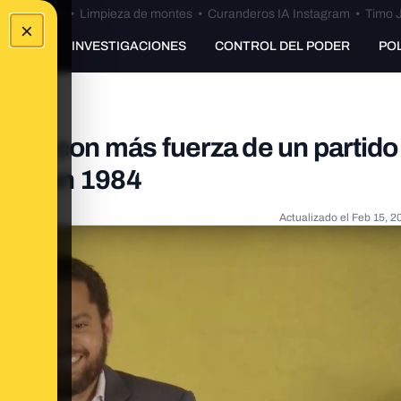
Bulos Ceuta
•
Limpieza de montes
•
Curanderos IA Instagram
•
Timo J
×
UNKING
INVESTIGACIONES
CONTROL DEL PODER
PO
rada con más fuerza de un partido 
ular en 1984
Actualizado el
Feb 15, 2