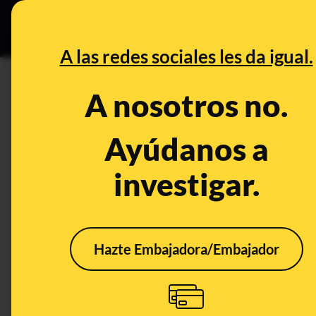
Grupos Ceuta
•
DESINFO
PREB
A las redes sociales les da igual.
CONTROL DEL PODER
A nosotros no.
Los 11 escaños de Vox: la ent
Parlament desde Alianza Pop
Ayúdanos a
investigar.
Publicado el
Feb 15, 2021, 12:34:28 AM
Hazte Embajadora/Embajador