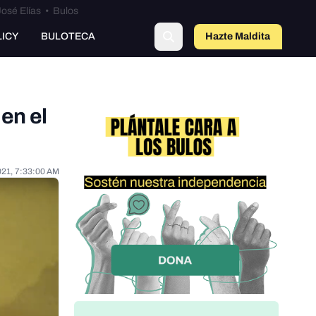
osé Elías
•
Bulos
LICY
BULOTECA
Hazte Maldit
a
en el
021, 7:33:00 AM