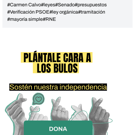
#Carmen Calvo
#leyes
#Senado
#presupuestos
#Verificación PSOE
#ley orgánica
#tramitación
#mayoría simple
#RNE