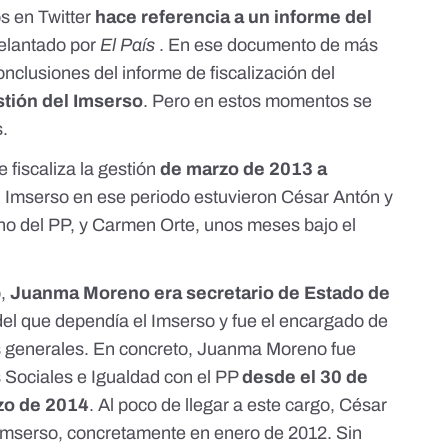
s en Twitter
hace referencia a un informe del
elantado por
El País
. En ese documento de más
nclusiones del informe de fiscalización del
stión del Imserso
. Pero en estos momentos se
s.
se fiscaliza la gestión
de marzo de 2013 a
del Imserso en ese periodo estuvieron César Antón y
no del PP, y Carmen Orte, unos meses bajo el
o,
Juanma Moreno era secretario de Estado de
el que dependía el Imserso y fue el encargado de
s generales. En concreto, Juanma Moreno fue
s Sociales e Igualdad con el PP
desde el 30 de
zo de 2014
. Al poco de llegar a este cargo, César
 Imserso, concretamente
en enero de 2012
. Sin