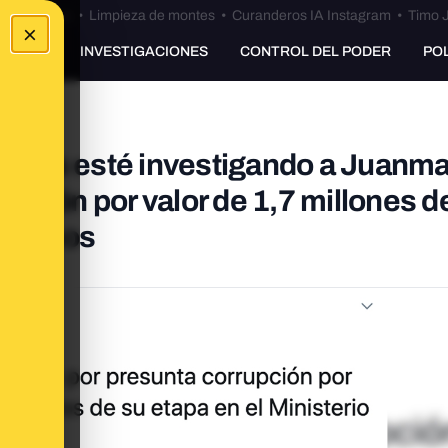
Bulos Ceuta
•
Limpieza de montes
•
Curanderos IA Instagram
•
Timo J
×
UNKING
INVESTIGACIONES
CONTROL DEL PODER
PO
uentas esté investigando a Juanm
pción por valor de 1,7 millones d
Podemos