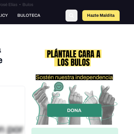
osé Elías
•
Bulos
LICY
BULOTECA
Hazte Maldit
a
a
e