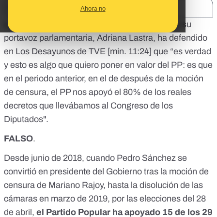
SHARE:
Ahora no
La vicesecretaria de Organización del PSOE y su
portavoz parlamentaria, Adriana Lastra, ha defendido
en Los Desayunos de TVE [
min. 11:24
] que “es verdad
y esto es algo que quiero poner en valor del PP: es que
en el periodo anterior, en el de después de la moción
de censura, el PP nos apoyó el 80% de los reales
decretos que llevábamos al Congreso de los
Diputados".
FALSO
.
Desde junio de 2018, cuando
Pedro Sánchez se
convirtió en presidente del Gobierno
tras la moción de
censura de Mariano Rajoy, hasta
la disolución de las
cámaras en marzo de 2019
, por las elecciones del 28
de abril,
el Partido Popular ha apoyado 15 de los
29