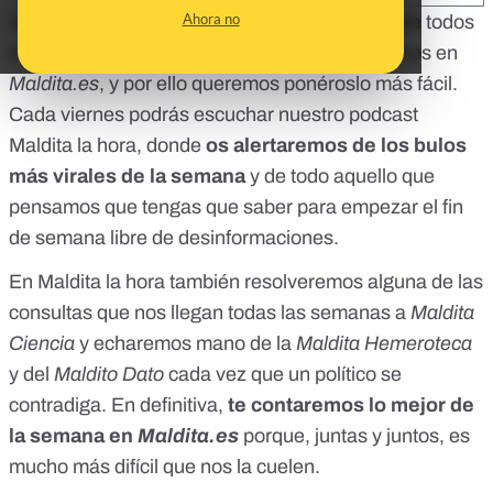
Ahora no
Sabemos que la rutina te dificulta estar al día de todos
los desmentidos y verificaciones que publicamos en
Maldita.es
, y por ello queremos ponéroslo más fácil.
Cada viernes podrás escuchar nuestro podcast
Maldita la hora, donde
os alertaremos de los bulos
más virales de la semana
y de todo aquello que
pensamos que tengas que saber para empezar el fin
de semana libre de desinformaciones.
En Maldita la hora también resolveremos alguna de las
consultas que nos llegan todas las semanas a
Maldita
Ciencia
y echaremos mano de la
Maldita Hemeroteca
y del
Maldito Dato
cada vez que un político se
contradiga. En definitiva,
te contaremos lo mejor de
la semana en
Maldita.es
porque, juntas y juntos, es
mucho más difícil que nos la cuelen.