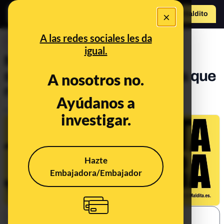
×
Hazte Maldit
o
Abrir menú
A las redes sociales les da
CONTROL DEL PODER
igual.
Maldita la hora: el podcast
semanal de Maldita.es para que
A nosotros no.
no te la cuelen
Ayúdanos a
Publicado el
Jan 12, 2020, 10:14:00 AM
investigar.
Hazte
Embajadora/Embajador
SHARE: