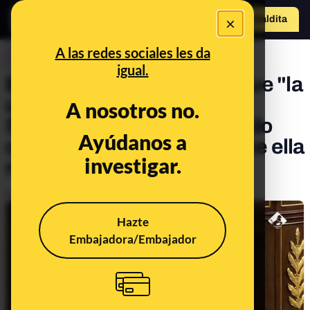
×
Hazte Maldit
a
Abrir menú
A las redes sociales les da
CONTROL DEL PODER
igual.
Es falso que Ana Oramas fue "la
única" que apoyó a Pedro
A nosotros no.
Sánchez "cuando el acuerdo
Ayúdanos a
con Ciudadanos" como dice ella
investigar.
misma
Publicado el
Jan 7, 2020, 6:33:00 PM
Hazte
Embajadora/Embajador