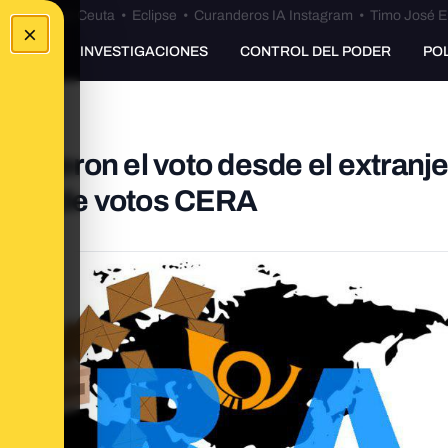
euta
•
Bulos Ceuta
•
Eclipse
•
Curanderos IA Instagram
•
Timo José E
×
UNKING
INVESTIGACIONES
CONTROL DEL PODER
PO
idieron el voto desde el extranje
écord de votos CERA