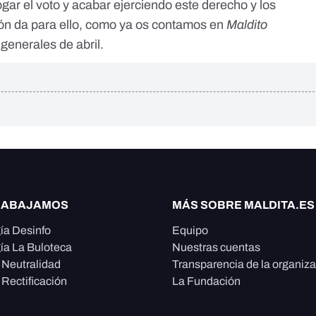
ogar el voto y acabar ejerciendo este derecho y los
ón da para ello,
como ya os contamos en
Maldito
generales de abril
.
RABAJAMOS
MÁS SOBRE MALDITA.ES
ía Desinfo
Equipo
ía La Buloteca
Nuestras cuentas
e Neutralidad
Transparencia de la organiz
 Rectificación
La Fundación