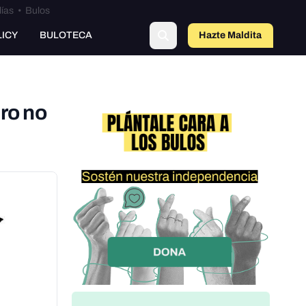
lías
•
Bulos
LICY
BULOTECA
Hazte Maldit
a
ro no