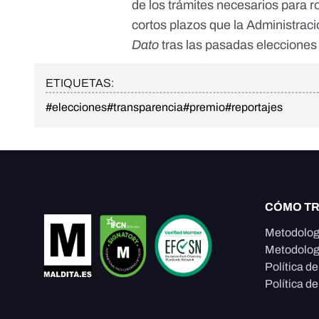
de los trámites necesarios para r
cortos plazos que la Administraci
Dato
tras las pasadas elecciones 
ETIQUETAS:
#elecciones
#transparencia
#premio
#reportajes
CÓMO T
Metodolog
Metodolog
Política d
Política de