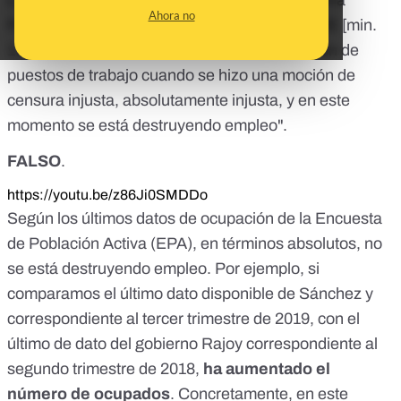
La diputada del Partido Popular por Madrid, Ana
Ahora no
Pastor, ha dicho durante una entrevista en TVE [
min.
1:25:35
] que “se estaban creando medio millón de
puestos de trabajo cuando se hizo una moción de
censura injusta, absolutamente injusta, y en este
momento se está destruyendo empleo".
FALSO
.
https://youtu.be/z86Ji0SMDDo
Según
los últimos datos de ocupación de la Encuesta
de Población Activa (EPA)
, en términos absolutos, no
se está destruyendo empleo. Por ejemplo, si
comparamos el último dato disponible de Sánchez y
correspondiente al tercer trimestre de 2019, con el
último de dato del gobierno Rajoy correspondiente al
segundo trimestre de 2018,
ha aumentado el
número de ocupados
. Concretamente, en este