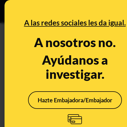
Especial C
DESINFO
PREB
A las redes sociales les da igual.
CONTROL DEL PODER
A nosotros no.
El PSOE no votó en 1931 en co
partido aportó más de la mitad
Ayúdanos a
investigar.
Publicado el
Nov 19, 2019, 8:13:00 AM
Hazte Embajadora/Embajador