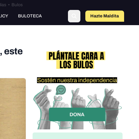
lías
•
Bulos
LICY
BULOTECA
Hazte Maldit
o
, este