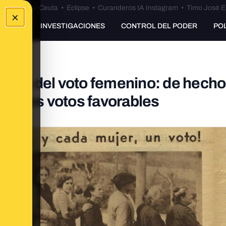
euta
•
Bulos Ceuta
•
Eclipse
•
Curanderos IA Instagram
•
Timo José E
×
UNKING
INVESTIGACIONES
CONTROL DEL PODER
PO
ntra del voto femenino: de hecho
 de los votos favorables