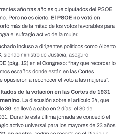
rentes año tras año es que diputados del PSOE
no. Pero no es cierto.
El PSOE no votó en
portó más de la mitad de los votos favorables para
gía el sufragio activo de la mujer.
hado incluso a dirigentes políticos como Alberto
, siendo ministro de Justicia, aseguró
SOE
(pág. 12) en el Congreso: “hay que recordar lo
smos escaños donde están en las Cortes
e opusieron a reconocer el voto a las mujeres”.
ultados de la votación en las Cortes de 1931
femenino
. La discusión sobre el artículo 34, que
o 36, se llevó a cabo en 2 días: el 30 de
931. Durante esta última jornada se concedió el
agio activo universal para los mayores de 23 años
121 en contra
, según se recoge en el
Diario de