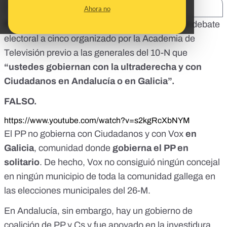
SHARE:
Ahora no
Pedro Sánchez dijo a Pablo Casado durante el debate
electoral a cinco organizado por la Academia de
Televisión previo a las generales del 10-N que
“ustedes gobiernan con la ultraderecha y con
Ciudadanos en Andalucía o en Galicia”.
FALSO.
https://www.youtube.com/watch?v=s2kgRcXbNYM
El PP no gobierna con Ciudadanos y con Vox
en
Galicia
, comunidad donde
gobierna el PP en
solitario
. De hecho,
Vox no consiguió ningún concejal
en ningún municipio de toda la comunidad gallega en
las elecciones municipales del 26-M
.
En Andalucía, sin embargo,
hay un gobierno de
coalición de PP y Cs y fue apoyado en la investidura