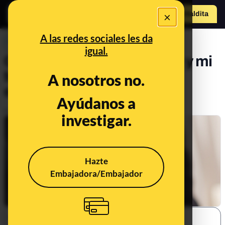
×
Hazte Maldit
o
Abrir menú
A las redes sociales les da
PREBUNKING
igual.
Cómo evitar que mis datos y mi
teléfono formen parte del
A nosotros no.
estudio del INE
Ayúdanos a
Publicado el
Nov 2, 2019, 11:56:28 AM
investigar.
Hazte
Embajadora/Embajador
SHARE: