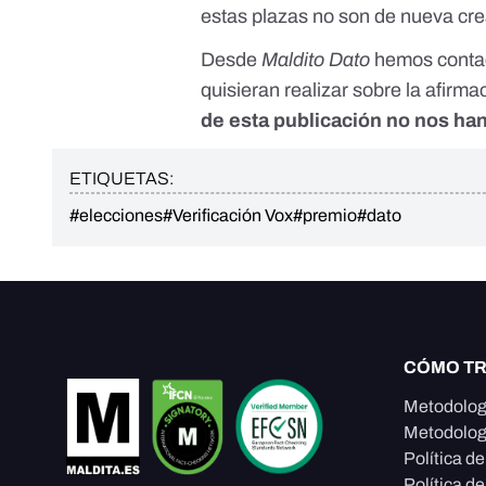
estas plazas no son de nueva cre
Desde
Maldito Dato
hemos contac
quisieran realizar sobre la afirm
de esta publicación no nos ha
ETIQUETAS:
#elecciones
#Verificación Vox
#premio
#dato
CÓMO T
Metodolog
Metodolog
Política d
Política de