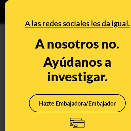
Especial C
DESINFO
PREB
A las redes sociales les da igual.
CONTROL DEL PODER
A nosotros no.
Es falso que la Comunidad de
de menores extranjeros no 
Ayúdanos a
Abascal
investigar.
Publicado el
Oct 24, 2019, 7:15:59 AM
Hazte Embajadora/Embajador