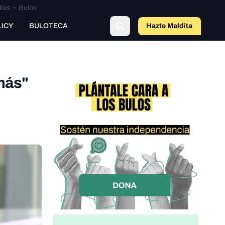
lías
•
Bulos
LICY
BULOTECA
Hazte Maldit
a
más"