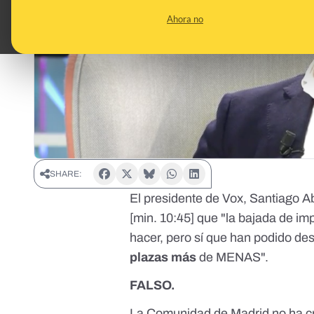
Ahora no
SHARE:
El presidente de Vox, Santiago A
[
min. 10:45
] que "la bajada de i
hacer, pero sí que han podido de
plazas más
de MENAS".
FALSO.
La Comunidad de Madrid no ha c