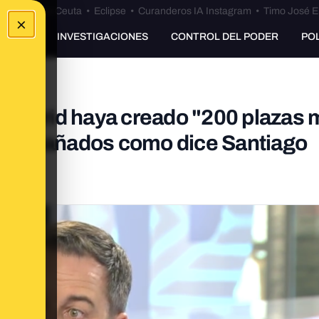
euta
•
Bulos Ceuta
•
Eclipse
•
Curanderos IA Instagram
•
Timo José E
×
UNKING
INVESTIGACIONES
CONTROL DEL PODER
PO
 Madrid haya creado "200 plazas 
acompañados como dice Santiago