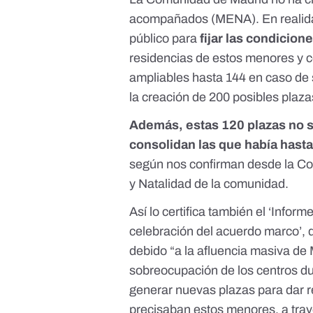
acompañados (MENA). En realida
público
para
fijar las condicion
residencias de estos menores y 
ampliables hasta 144 en caso de
la creación de 200 posibles plaz
Además, estas 120 plazas no 
consolidan las que había hast
según nos confirman desde la Con
y Natalidad de la comunidad.
Así lo certifica también el
‘Informe
celebración del acuerdo marco’
,
debido “a la afluencia masiva d
sobreocupación de los centros d
generar nuevas plazas para dar 
precisaban estos menores, a trav