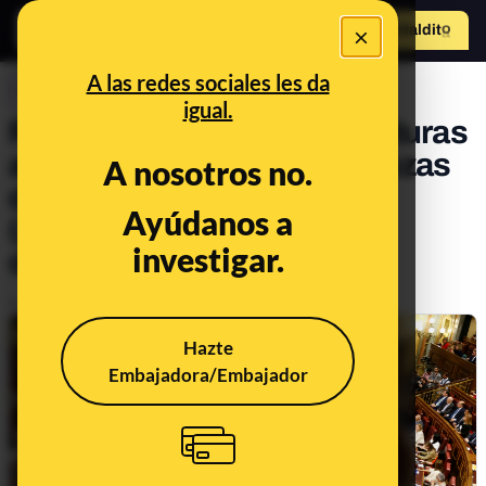
×
Hazte Maldit
o
Abrir menú
A las redes sociales les da
CONTROL DEL PODER
igual.
Radiografía de las candidaturas
al 10-N: el 37% de los cabezas
A nosotros no.
de lista son mujeres
Ayúdanos a
(actualizada con listas
investigar.
definitivas)*
Publicado el
Oct 14, 2019, 7:12:08 AM
Hazte
Embajadora/Embajador