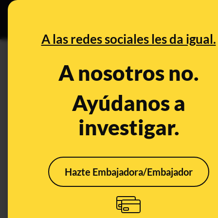
Especial C
DESINFO
PREB
A las redes sociales les da igual.
CONTROL DEL PODER
A nosotros no.
Moncloa menos transparente:
en responder a las solicitude
Ayúdanos a
investigar.
Publicado el
Aug 27, 2019, 7:00:37 AM
Hazte Embajadora/Embajador