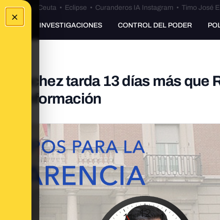
euta
•
Bulos Ceuta
•
Eclipse
•
Curanderos IA Instagram
•
Timo José E
×
UNKING
INVESTIGACIONES
CONTROL DEL PODER
PO
 Sánchez tarda 13 días más que 
s de información