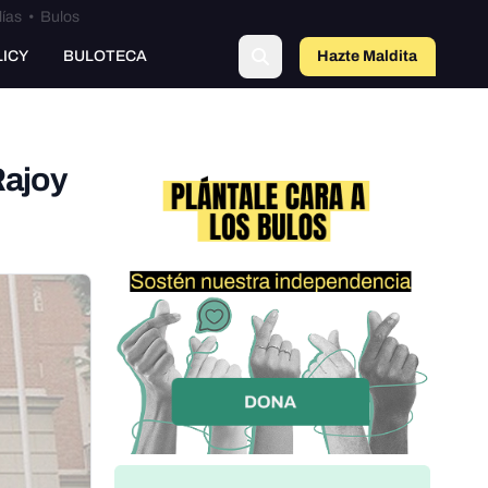
lías
•
Bulos
LICY
BULOTECA
Hazte Maldit
o
Rajoy