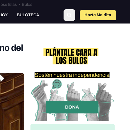
osé Elías
•
Bulos
LICY
BULOTECA
Hazte Maldit
a
no del