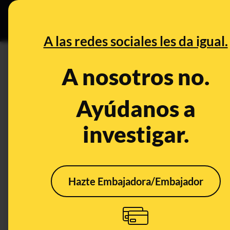
Grupos Ceuta
•
DESINFO
PREB
A las redes sociales les da igual.
CONTROL DEL PODER
A nosotros no.
Es falso que ERC votase grati
PSOE como dice Gabriel Rufi
Ayúdanos a
investigar.
Publicado el
Jul 23, 2019, 9:31:40 AM
Hazte Embajadora/Embajador