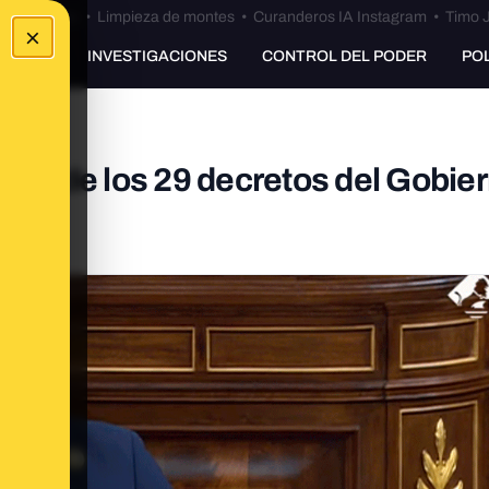
Bulos Ceuta
•
Limpieza de montes
•
Curanderos IA Instagram
•
Timo J
×
UNKING
INVESTIGACIONES
CONTROL DEL PODER
PO
s 28 de los 29 decretos del Gobier
án