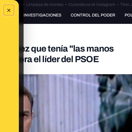
Bulos Ceuta
•
Limpieza de montes
•
Curanderos IA Instagram
•
Timo J
×
UNKING
INVESTIGACIONES
CONTROL DEL PODER
PO
 Sánchez que tenía "las manos
severa el líder del PSOE