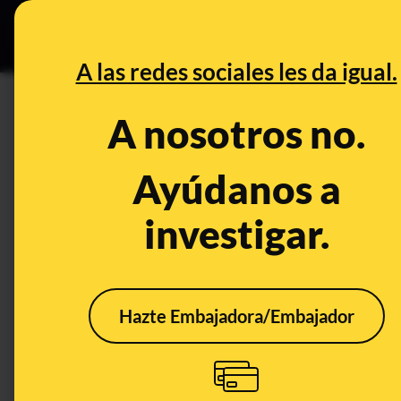
Grupos Ceuta
•
DESINFO
PREB
A las redes sociales les da igual.
CONTROL DEL PODER
A nosotros no.
Es falso que Casado dijera a
manchadas de sangre" como a
Ayúdanos a
investigar.
Publicado el
Apr 23, 2019, 8:39:49 PM
Hazte Embajadora/Embajador