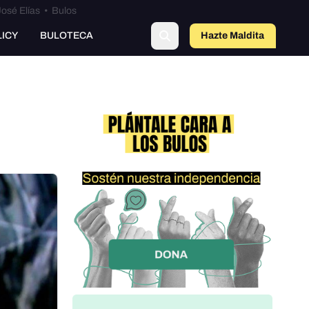
osé Elías
•
Bulos
LICY
BULOTECA
Hazte Maldit
a