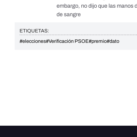
embargo, no dijo que las manos 
de sangre
ETIQUETAS:
#elecciones
#Verificación PSOE
#premio
#dato