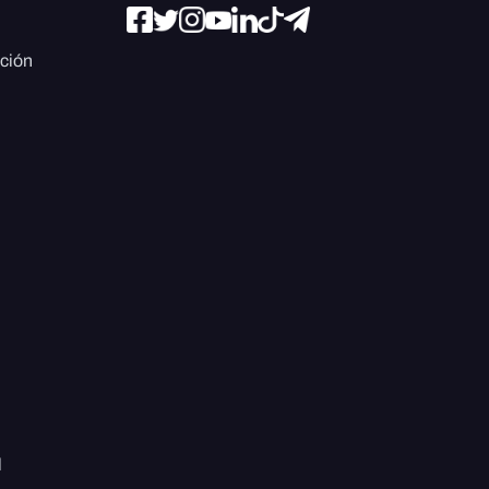
ación
l