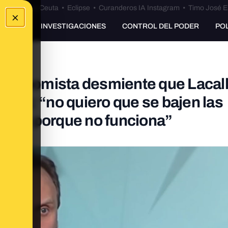
euta
•
Bulos Ceuta
•
Eclipse
•
Curanderos IA Instagram
•
Timo José E
×
UNKING
INVESTIGACIONES
CONTROL DEL PODER
PO
El Economista desmiente que Lacal
ones: “no quiero que se bajen las
e eso porque no funciona”