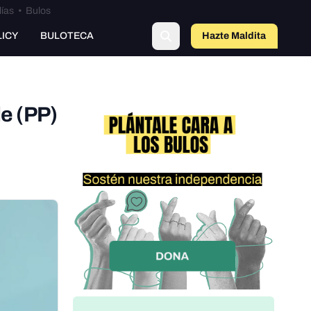
lías
•
Bulos
LICY
BULOTECA
Hazte Maldit
a
le (PP)