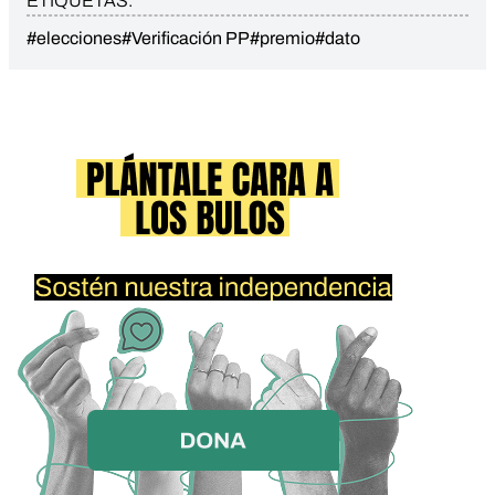
ETIQUETAS:
#elecciones
#Verificación PP
#premio
#dato