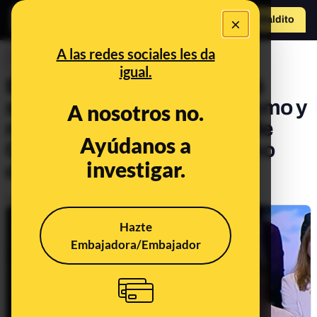
×
Hazte Maldit
o
Abrir menú
A las redes sociales les da
CONTROL DEL PODER
igual.
Es falso que el Govern esté
siendo juzgado en el Supremo y
A nosotros no.
no en el Tribunal Superior de
Ayúdanos a
Cataluña gracias al PP como
investigar.
dice Casado
Publicado el
Mar 22, 2019, 8:23:53 AM
Hazte
Embajadora/Embajador