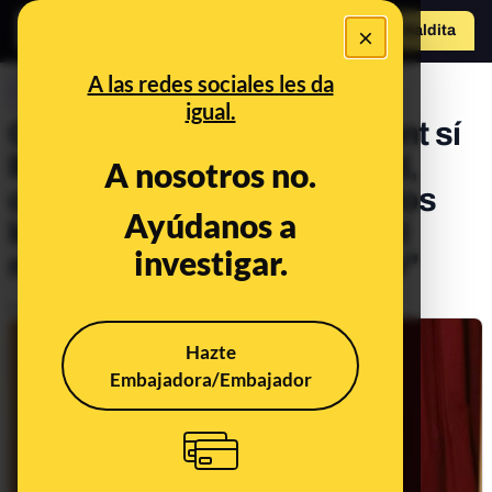
×
Hazte Maldit
a
Abrir menú
A las redes sociales les da
CONTROL DEL PODER
igual.
CORRECCIÓN: Puigdemont sí
llevaba razón: la inmunidad,
A nosotros no.
como eurodiputado, "a todos
Ayúdanos a
los efectos, comienza en el
investigar.
momento que eres elegido"
Publicado el
Mar 12, 2019, 2:03:29 PM
Hazte
Embajadora/Embajador