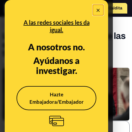
×
o
Hazte Maldit
a
Abrir menú
A las redes sociales les da
CONTROL DEL PODER
igual.
La estrategia de Trump ante las
elecciones: declaraciones
A nosotros no.
falsas o engañosas
Ayúdanos a
Publicado el
Nov 6, 2018, 4:03:18 PM
investigar.
Hazte
Embajadora/Embajador
SHARE: