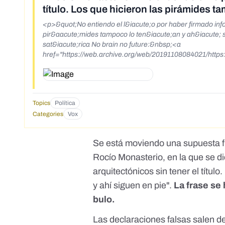
título. Los que hicieron las pirámides t
<p>&quot;No entiendo el l&iacute;o por haber firmado infor
pir&aacute;mides tampoco lo ten&iacute;an y ah&iacute; siguen en pie&quot;.</p> <p>&
sat&iacute;rica No brain no future:&nbsp;<a
href="https://web.archive.org/web/20191108084021/http
://web.archive.org/web/20191108084021/https://www.fac
Topics
Política
Categories
Vox
Se está moviendo una supuesta fr
Rocío Monasterio, en la que se di
arquitectónicos sin tener el títul
y ahí siguen en pie".
La frase se 
bulo.
Las declaraciones falsas salen d