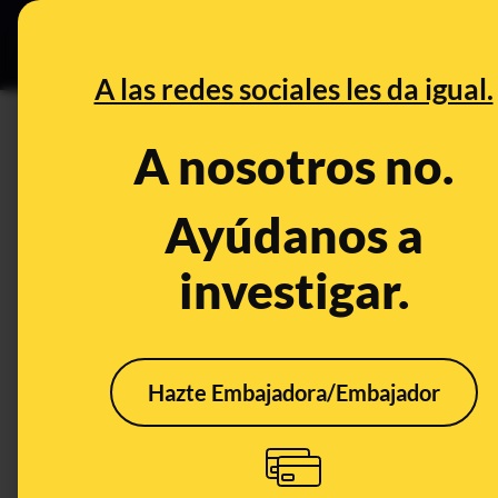
Especial C
DESINFO
PREB
A las redes sociales les da igual.
DESINFO
A nosotros no.
No, Rocío Monasterio no ha di
firmado informes arquitectónic
Ayúdanos a
las pirámides tampoco lo tenía
investigar.
Publicado el
Nov 8, 2019, 9:30:59 AM
Hazte Embajadora/Embajador