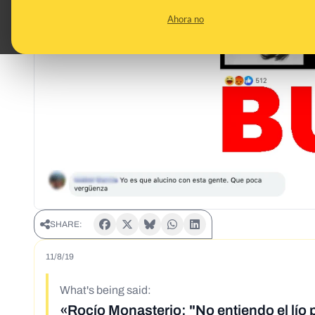
Ahora no
SHARE:
11/8/19
What's being said:
«Rocío Monasterio: "No entiendo el lío p