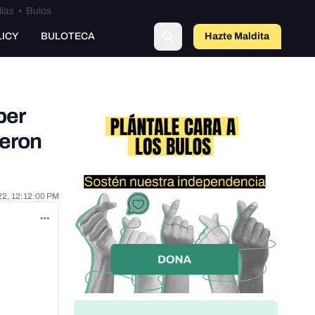
lías
•
Bulos
LICY
BULOTECA
Hazte Maldit
a
ber
ieron
22, 12:12:00 PM