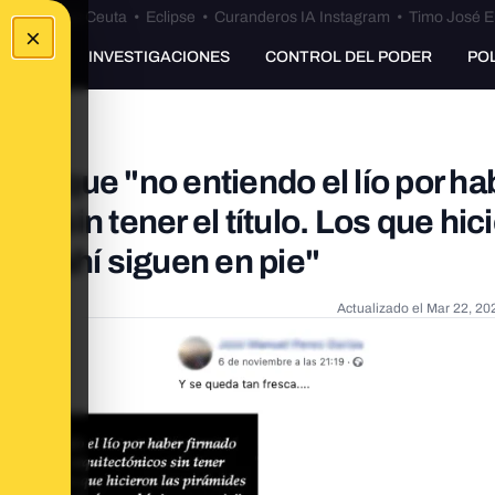
euta
•
Bulos Ceuta
•
Eclipse
•
Curanderos IA Instagram
•
Timo José E
×
UNKING
INVESTIGACIONES
CONTROL DEL PODER
PO
cho que "no entiendo el lío por ha
os sin tener el título. Los que hic
n y ahí siguen en pie"
Actualizado el
Mar 22, 20