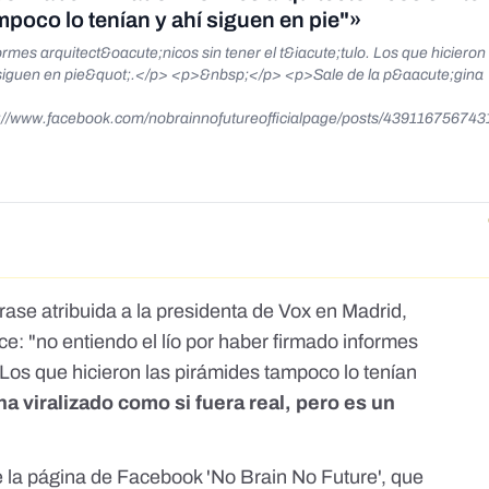
ampoco lo tenían y ahí siguen en pie"»
mes arquitect&oacute;nicos sin tener el t&iacute;tulo. Los que hicieron 
nbsp;</p> <p>Sale de la p&aacute;gina
s://www.facebook.com/nobrainnofutureofficialpage/posts/439116756743
ebook.com/nobrainnofutureofficialpage/posts/439116756743117</a></
ase atribuida a la presidenta de Vox en Madrid,
ce: "no entiendo el lío por haber firmado informes
o. Los que hicieron las pirámides tampoco lo tenían
ha viralizado como si fuera real, pero es un
e
la página de Facebook 'No Brain No Future'
, que