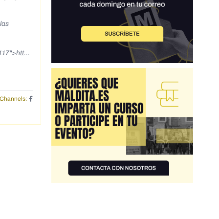
las
117">https
p>
Channels: