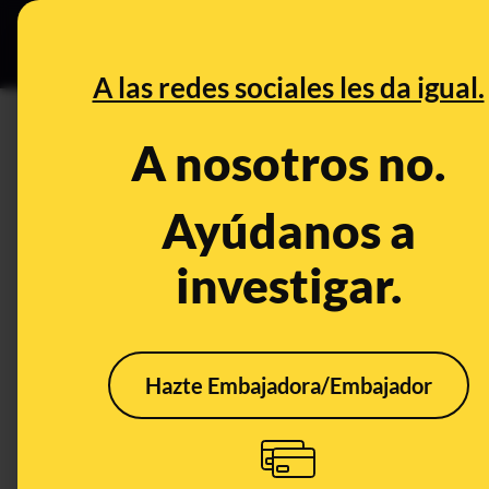
Grupos Ceuta
•
DESINFO
PREB
A las redes sociales les da igual.
DESINFO
A nosotros no.
No, no hay una campaña femini
machista
Ayúdanos a
investigar.
Publicado el
Feb 15, 2017, 6:38:00 PM
Hazte Embajadora/Embajador