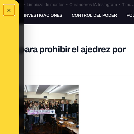
Bulos Ceuta
•
Limpieza de montes
•
Curanderos IA Instagram
•
Timo J
×
UNKING
INVESTIGACIONES
CONTROL DEL PODER
PO
sta para prohibir el ajedrez por