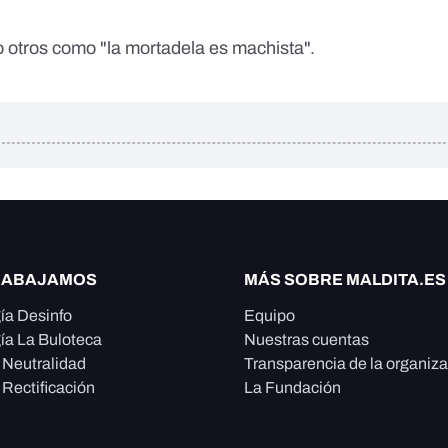
o otros como "la mortadela es machista".
RABAJAMOS
MÁS SOBRE MALDITA.ES
ía Desinfo
Equipo
ía La Buloteca
Nuestras cuentas
e Neutralidad
Transparencia de la organiz
 Rectificación
La Fundación