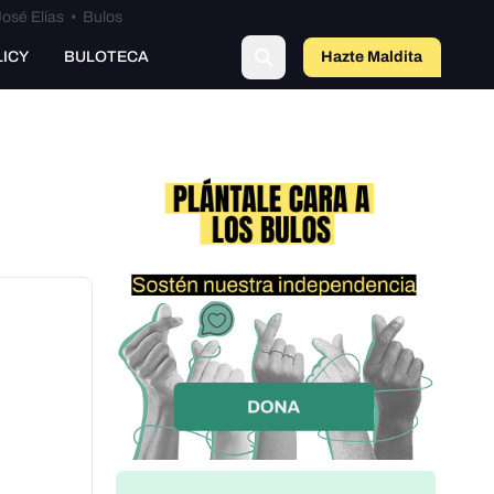
osé Elías
•
Bulos
LICY
BULOTECA
Hazte Maldit
a