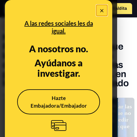
×
Hazte Maldit
a
Abrir menú
A las redes sociales les da
DESINFO
igual.
No, no hay pruebas de que
Pablo Casado haya dicho que
A nosotros no.
los padres de niños pobres
Ayúdanos a
deberían trabajar las 24 horas
investigar.
para que no pasen hambre, en
lugar de pedir ayudas al estado
Publicado el
Nov 4, 2019, 8:36:48 AM
Hazte
Embajadora/Embajador