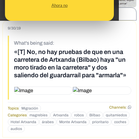
Ahora no
SHARE:
9/30/19
What's being said:
«[T] No, no hay pruebas de que en una
carretera de Artxanda (Bilbao) haya "un
moro tirado en la carretera" y dos
saliendo del guardarraíl para "armarla"»
Channels:
Topics
Migración
Categories
magrebíes
Artxanda
robos
Bilbao
quitamiedos
Hotel Artxanda
árabes
Monte Artxanda
prioritario
coches
audios