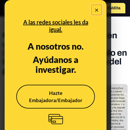
×
Hazte Maldit
a
Abrir menú
A las redes sociales les da
DESINFO
igual.
No, no hay pruebas de que en
una carretera de Artxanda
A nosotros no.
(Bilbao) haya "un moro tirado en
Ayúdanos a
la carretera" y dos saliendo del
investigar.
guardarraíl para "armarla"
Publicado el
Aug 7, 2019, 2:21:33 PM
Hazte
Embajadora/Embajador