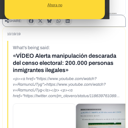
Ahora no
SHARE:
10/19/19
What's being said:
«VÍDEO Alerta manipulación descarada
del censo electoral: 200.000 personas
inmigrantes ilegales»
<p><a href="https://www.youtube.com/watch?
v=RamunclJTyg">https://www.youtube.com/watch?
v=RamunclJTyg</a></p> <p><a
href="https://twitter.com/jm_clavero/status/11863976108961
79201">https://twitter.com/jm_clavero/status/118639761089
6179201</a></p> <p>&nbsp;</p>