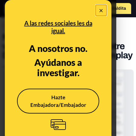
×
Hazte Maldit
a
Abrir menú
A las redes sociales les da
DESINFO
igual.
No, no es un "terrorista"
vinculado al incendio de Notre
A nosotros no.
Dame: es el youtuber Auronplay
Ayúdanos a
Publicado el
Apr 17, 2019, 8:38:02 AM
investigar.
Hazte
Embajadora/Embajador