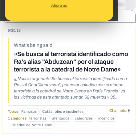
Ahora no
SHARE:
9/30/19
What's being said:
«Se busca al terrorista identificado como
Ra's alias "Abduzcan" por el ataque
terrorista a la catedral de Notre Dame»
¡¡¡Noticia urgente!!! Se busca al terrorista identificado como
Ra's al Ghul "Abduzcan", por estar coludido con el ataque
terrorista a la catedral de Notre Dame en París Francia: ya
las víctimas de este atentado suman 52 muertos y 35
lesionados. Se pide su colaboración para detener a este
asesino de Al Qaeda, por favor, difundir.
Channels:
Topics
Famosos
Catástrofes e incidentes
Categories
terroristas
atentados
catedrales
incendios
Catedral de Notre Dame