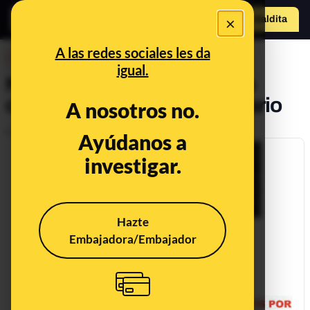
×
Hazte Maldit
a
Abrir menú
A las redes sociales les da
DESINFO
igual.
No, Nike no está regalando
calzado por su 55º aniversario
A nosotros no.
Publicado el
Feb 7, 2018, 10:20:00 AM
Ayúdanos a
investigar.
Hazte
Embajadora/Embajador