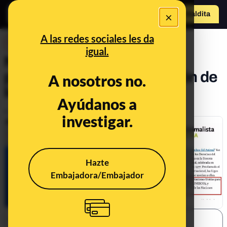
×
o
Hazte Maldit
a
Abrir menú
A las redes sociales les da
DESINFO
igual.
No, la Unesco no ha
proclamado una declaración de
A nosotros no.
los derechos del animal
Ayúdanos a
Publicado el
Jun 11, 2019, 3:27:54 PM
investigar.
Hazte
Embajadora/Embajador
SHARE: